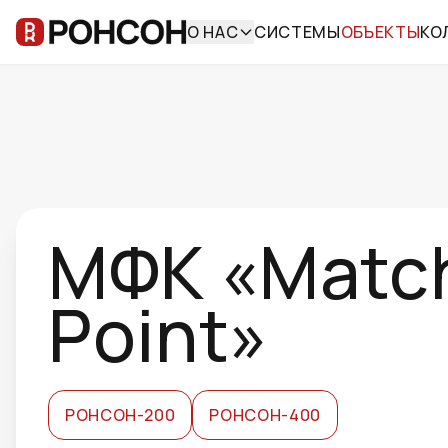
О НАС
СИСТЕМЫ
ОБЪЕКТЫ
КО
МФК «Matc
Point»
РОНСОН-200
РОНСОН-400