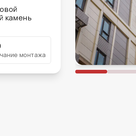
овой
й камень
9
чание монтажа