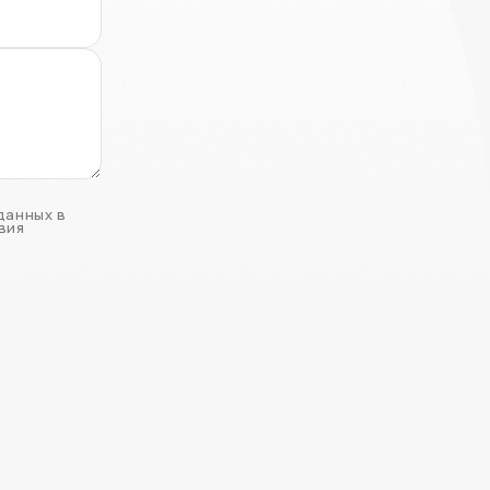
данных в
вия