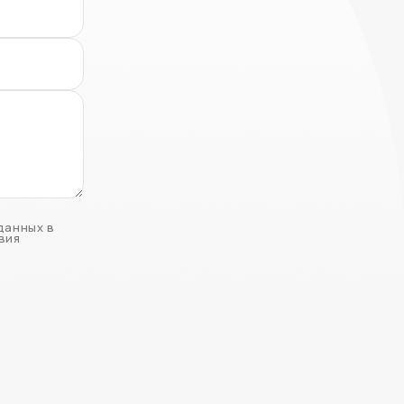
данных в
вия