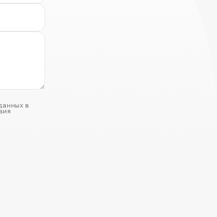
данных в
вия