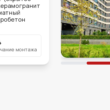
керамогранит
рматный
бробетон
4
чание монтажа