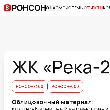
О НАС
СИСТЕМЫ
ОБЪЕКТЫ
КО
ЖК «Река-
РОНСОН-400
РОНСОН-600
Облицовочный материал:
крупноформатный керамогранит