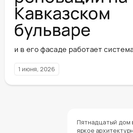
Кавказском
бульваре
и в его фасаде работает систе
1 июня, 2026
Пятнадцатый дом 
яркое архитектур