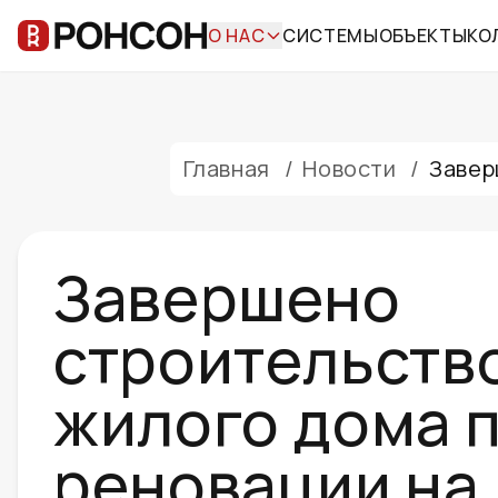
О НАС
СИСТЕМЫ
ОБЪЕКТЫ
КО
Главная
/
Новости
/
Завер
Завершено
строительств
жилого дома 
реновации на