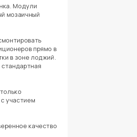
нка. Модули
ый мозаичный
смонтировать
иционеров прямо в
ки в зоне лоджий.
о стандартная
 только
 с участием
веренное качество