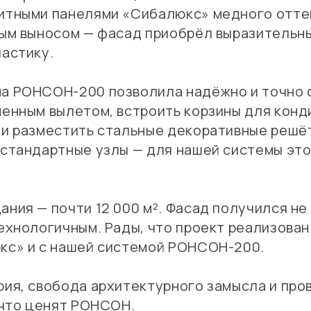
итными панелями «Сибалюкс» медного отте
ным выносом — фасад приобрёл выразительн
астику.
а РОНСОН-200 позволила надёжно и точно 
енным вылетом, встроить корзины для конд
и разместить стальные декоративные решёт
естандартные узлы — для нашей системы эт
ния — почти 12 000 м². Фасад получился не
ехнологичным. Рады, что проект реализован
кс» и с нашей системой РОНСОН-200.
рия, свобода архитектурного замысла и про
 что ценят РОНСОН.