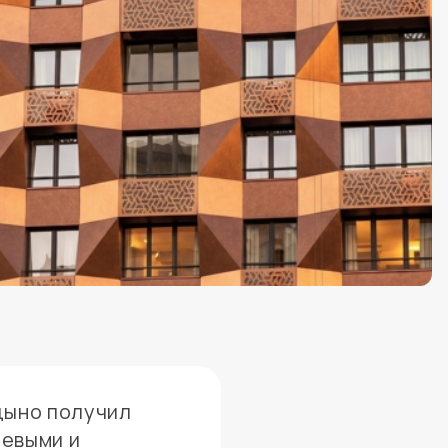
цыно получил
иевыми и