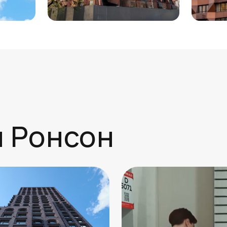
и Ронсон