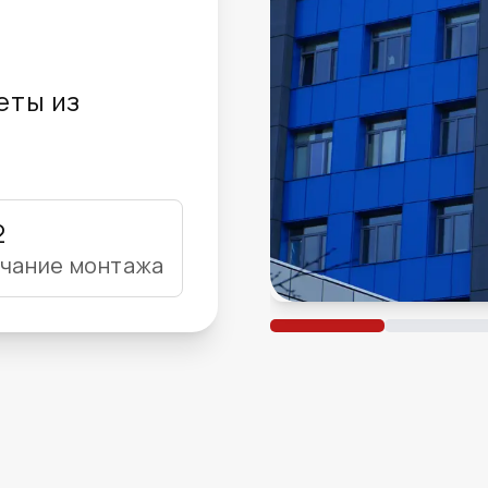
еты из
2
чание монтажа