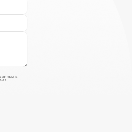
данных в
вия