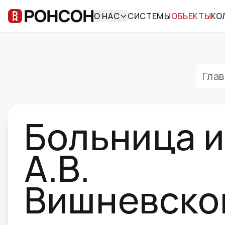
О НАС
СИСТЕМЫ
ОБЪЕКТЫ
КО
Гла
Больница и
А.В.
Вишневско