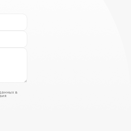
данных в
вия