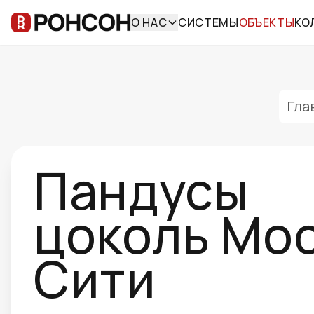
О НАС
СИСТЕМЫ
ОБЪЕКТЫ
КО
Гла
Пандусы
цоколь Мо
Сити