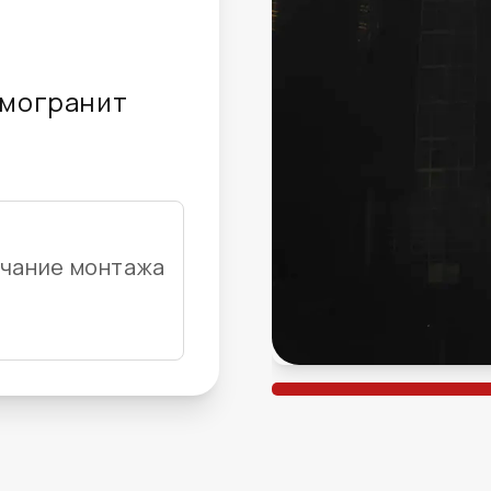
могранит
8
чание монтажа