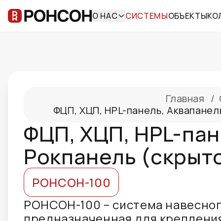
О НАС
СИСТЕМЫ
ОБЪЕКТЫ
КО
Главная
/
ФЦП, ХЦП, HPL-панель, Аквапанел
ФЦП, ХЦП, HPL-пан
Рокпанель (скрыт
РОНСОН-100
РОНСОН-100 – система навесног
предназначенная для креплени