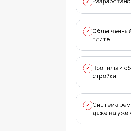
Разработано
Облегченный
плите.
Пропилы и с
стройки.
Система рем
даже на уже