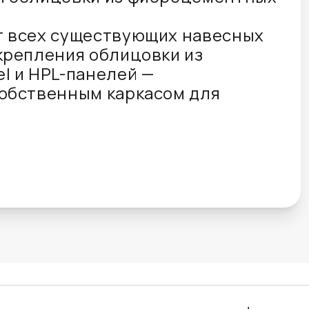
т всех существующих навесных
крепления облицовки из
l и HPL-панелей —
собственным каркасом для